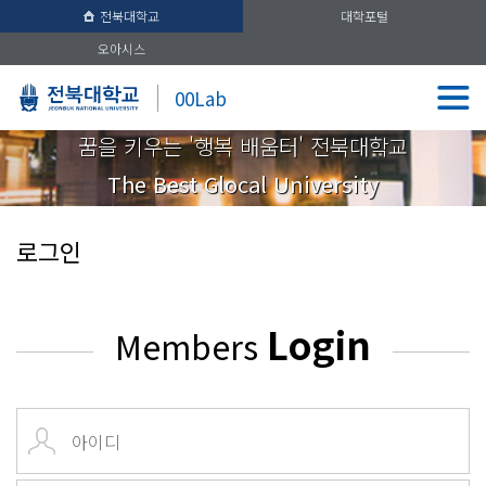
전북대학교
대학포털
오아시스
00Lab
꿈을 키우는 '행복 배움터' 전북대학교
The Best Glocal University
로그인
Login
Members