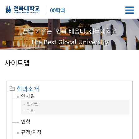
00학과
꿈을 키우는 '행복 배움터' 전북대학교
The Best Glocal University
사이트맵
학과소개
인사말
인사말
약력
연혁
규정/지침