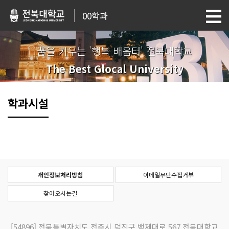
00학과
꿈을 키우는 '행복 배움터' 전북대학교
The Best Glocal University
학과시설
개인정보처리방침
이메일무단수집거부
찾아오시는길
[54896]
전북특별자치도 전주시 덕진구 백제대로 567 전북대학교