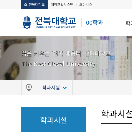
전북대학교
대학포털시스템
오아시스
00학과
학
꿈을 키우는 '행복 배움터' 전북대학교
The Best Glocal University
학과시설
학과시
학과시설