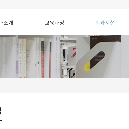
과소개
교육과정
학과시설
설