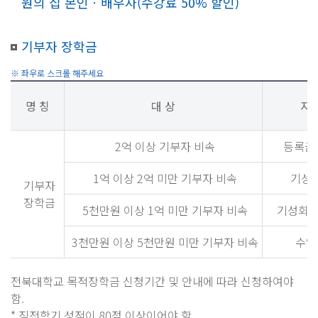
원의 집 본인ㆍ배우자(수강료 50% 할인)
기부자 장학금
명 칭
대 상
지
2억 이상 기부자 비속
등록금
1억 이상 2억 미만 기부자 비속
기성
기부자
장학금
5천만원 이상 1억 미만 기부자 비속
기성회비
3천만원 이상 5천만원 미만 기부자 비속
수업
전북대학교 목적장학금 신청기간 및 안내에 따라 신청하여야
함.
* 직전학기 성적이 80점 이상이어야 함.